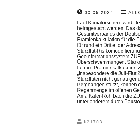
30.05.2024
ALL
Laut Klimaforschern wird De
heimgesucht werden. Das da
Gesamtverbands der Deutsch
Prämienkalkulation für die 
für rund ein Drittel der Adr
Sturzflut-Risikomodellierunge
Geoinformationssystem ZÜRS 
Überschwemmungen, Starkre
für ihre Prämienkalkulation 
„Insbesondere die Juli-Flut
Sturzfluten nicht genau gen
Berghängen stürzt, können d
Regenmenge im offenen Gelä
Anja Käfer-Rohrbach die ZÜ
unter anderem durch Bausto
k21703