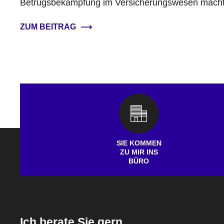
Betrugsbekämpfung im Versicherungswesen mach
ZUM BEITRAG
⟶
SIE KOMMEN
ZU MIR INS
BÜRO
Ich berate Sie gern.