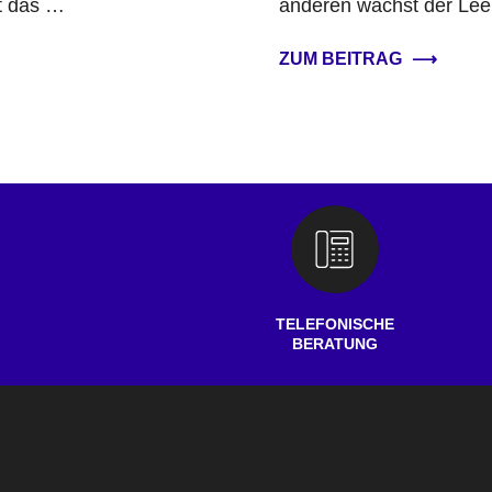
t das …
anderen wächst der Lee
ZUM BEITRAG
⟶
TELEFONISCHE
BERATUNG