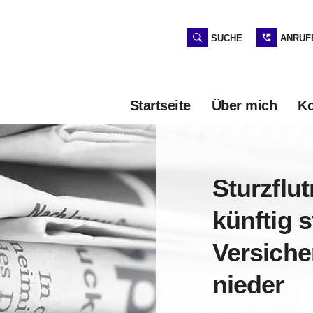
SUCHE
ANRUF
Startseite
Über mich
K
Sturzflut
künftig s
Versich
nieder