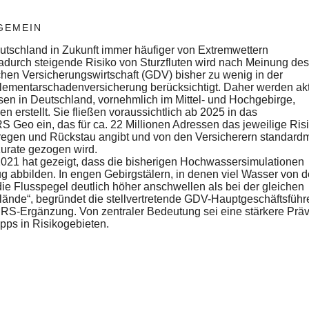
GEMEIN
utschland in Zukunft immer häufiger von Extremwettern
durch steigende Risiko von Sturzfluten wird nach Meinung des
en Versicherungswirtschaft (GDV) bisher zu wenig in der
Elementarschadenversicherung berücksichtigt. Daher werden akt
essen in Deutschland, vornehmlich im Mittel- und Hochgebirge,
n erstellt. Sie fließen voraussichtlich ab 2025 in das
Geo ein, das für ca. 22 Millionen Adressen das jeweilige Risi
gen und Rückstau angibt und von den Versicherern standard
zurate gezogen wird.
 2021 hat gezeigt, dass die bisherigen Hochwassersimulationen
ug abbilden. In engen Gebirgstälern, in denen viel Wasser von 
ie Flusspegel deutlich höher anschwellen als bei der gleichen
nde“, begründet die stellvertretende GDV-Hauptgeschäftsführ
RS-Ergänzung. Von zentraler Bedeutung sei eine stärkere Präv
pps in Risikogebieten.