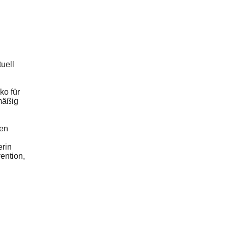
uell
ko für
mäßig
den
erin
ention,