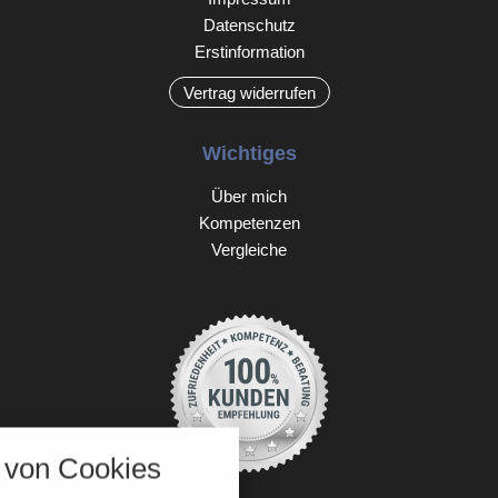
Datenschutz
Erstinformation
Vertrag widerrufen
Wichtiges
Über mich
Kompetenzen
Vergleiche
nstellungen
von Cookies
über alle verwendeten Cookies und
chkeit folgende Kategorien zu