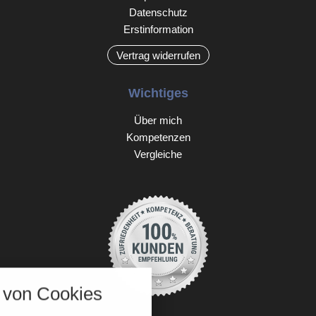
Datenschutz
Erstinformation
Vertrag widerrufen
Wichtiges
Über mich
Kompetenzen
Vergleiche
nstellungen
von Cookies
über alle verwendeten Cookies und
chkeit folgende Kategorien zu