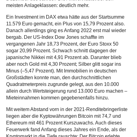
meisten Anlageklassen: deutlich mehr.
Ein Investment im DAX etwa hätte aus der Startsumme
11.579 Euro gemacht, ein Plus von 15,79 Prozent also.
Danach allerdings ging es Anfang 2022 erst mal wieder
bergab. Der US-Index Dow Jones schaffte im
vergangenen Jahr 18,73 Prozent, der Euro Stoxx 50
sogar 20,99 Prozent. Schwach schnitt dagegen der
japanische Nikkei mit 4,91 Prozent ab. Darunter blieb
aber noch Gold mit 4,30 Prozent; Silber glitt sogar ins
Minus (–5,47 Prozent). Mit Immobilien in deutschen
Großstädten konnte man, den durchschnittlichen
Quadratmeterpreis zugrunde gelegt, aus den 10.000
allein durch Wertsteigerung rund 13.000 Euro machen –
Mieteinnahmen kommen gegebenenfalls hinzu.
Mit weitem Abstand vorn in der 2021-Renditebringerliste
liegen aber die Kyptowährungen Bitcoin mit 74,7 und
Ethereum mit 461 Prozent Kurszuwachs. Auch dieses
Feuerwerk fand Anfang dieses Jahres ein Ende, als der
Kryptomarkt in die Tiefe rauschte: Der Bitcoin erlebte