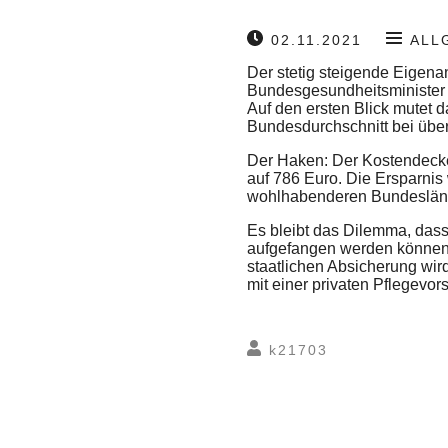
02.11.2021
ALL
Der stetig steigende Eigena
Bundesgesundheitsminister J
Auf den ersten Blick mutet da
Bundesdurchschnitt bei über
Der Haken: Der Kostendeckel
auf 786 Euro. Die Ersparnis 
wohlhabenderen Bundeslände
Es bleibt das Dilemma, das
aufgefangen werden können, 
staatlichen Absicherung wir
mit einer privaten Pflegevor
k21703