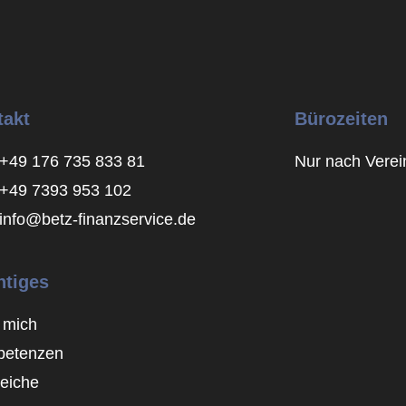
takt
Bürozeiten
+49 176 735 833 81
Nur nach Vere
+49 7393 953 102
info@betz-finanzservice.de
htiges
 mich
etenzen
leiche