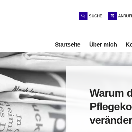
SUCHE
ANRUF
Startseite
Über mich
K
Warum d
Pflegeko
verände