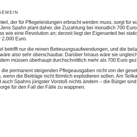
GEMEIN
nteil, der für Pflegeleistungen erbracht werden muss, sorgt fü
ens Spahn plant daher, die Zuzahlung bei monatlich 700 Euro 
s wie eine Revolution an; derzeit liegt der Eigenanteil bei stat
 2.000 Euro.
 betrifft nur die reinen Betreuungsaufwendungen, und die belau
wäre also sehr überschaubar. Darüber hinaus wäre sie ungleich 
rn müssen überhaupt durchschnittlich mehr als 700 Euro gez
s die permanent steigenden Pflegeausgaben nicht von der gese
wenn die Beiträge nicht förmlich explodieren sollen. Am Teilk
d auch Spahns jüngster Vorstoß nichts ändern – die Bürger sind 
sorge für den Fall der Fälle zu wappnen.