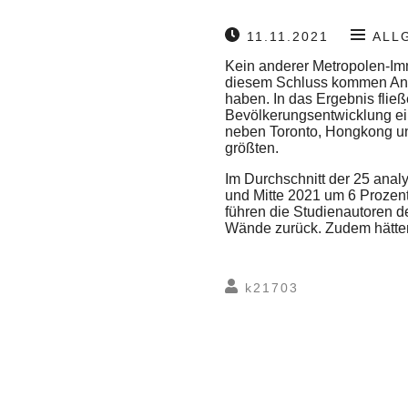
11.11.2021
ALL
Kein anderer Metropolen-Immo
diesem Schluss kommen Ana
haben. In das Ergebnis fli
Bevölkerungsentwicklung ein
neben Toronto, Hongkong und
größten.
Im Durchschnitt der 25 anal
und Mitte 2021 um 6 Prozent
führen die Studienautoren 
Wände zurück. Zudem hätten 
k21703