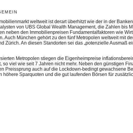
GEMEIN
bilienmarkt weltweit ist derart überhitzt wie der in der Banke
lysten von UBS Global Wealth Management, die Zahlen bis Mi
eßen neben den Immobilienpreisen Fundamentalfaktoren wie Wir
. Auch München gehört zu den fünf Metropolen weltweit mit de
 Zürich. An diesen Standorten sei das „potenzielle Ausmaß ei
ysierten Metropolen stiegen die Eigenheimpreise inflationsberei
, so viel wie seit 7 Jahren nicht mehr. Neben den günstigen Fi
den Preissprung auch auf die Lockdown-bedingt gewachsene Be
höhere Sparquoten und die gut laufenden Börsen für zusätzlich