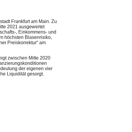
nstadt Frankfurt am Main. Zu
tte 2021 ausgewertet
tschafts-, Einkommens- und
m höchsten Blasenrisiko,
ner Preiskorrektur“ am
nigt zwischen Mitte 2020
nanzierungskonditionen
deutung der eigenen vier
e Liquidität gesorgt.