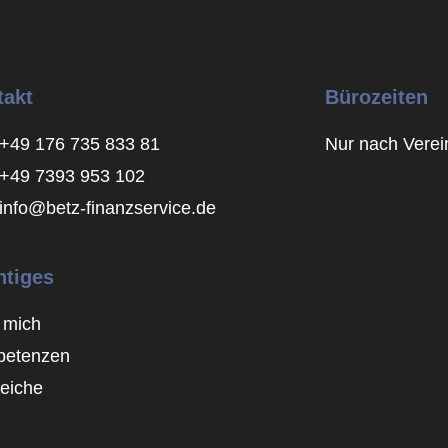
takt
Bürozeiten
+49 176 735 833 81
Nur nach Vere
+49 7393 953 102
info@betz-finanzservice.de
htiges
 mich
etenzen
leiche