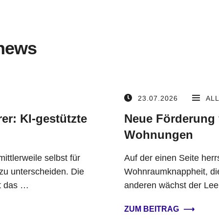
news
23.07.2026
AL
er: KI-gestützte
Neue Förderung 
Wohnungen
mittlerweile selbst für
Auf der einen Seite her
zu unterscheiden. Die
Wohnraumknappheit, die
t das …
anderen wächst der Lee
ZUM BEITRAG
⟶